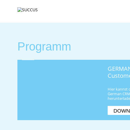
Programm
GERMAN
Custome
Hier kannst 
German CRM 
herunterlade
DOWN
Navigation
überspringen