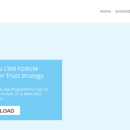
Home
Anmel
 CRM FORUM -
r Trust Strategy.
du das Programm für das 16.
Forum, 3./ 4. März 2026
n.
LOAD