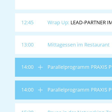
12:45
Wrap Up:
LEAD-PARTNER I
13:00
Mittagessen im Restaurant
14:00
Parallelprogramm PRAXIS 
14:00
Parallelprogramm PRAXIS 