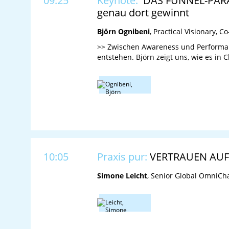
09:25
Keynote:
DAS FUNNEL-PARAD
genau dort gewinnt
Björn Ognibeni
, Practical Visionary, 
>> Zwischen Awareness und Performance
entstehen. Björn zeigt uns, wie es in 
10:05
Praxis pur:
VERTRAUEN AUFS
Simone Leicht
, Senior Global OmniCh