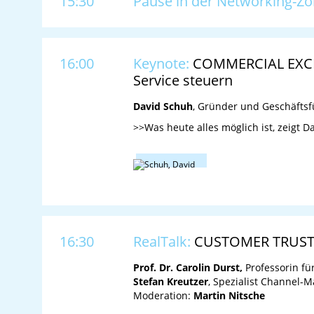
15:30
Pause in der Networking-Z
16:00
Keynote:
COMMERCIAL EXCEL
Service steuern
David Schuh
, Gründer und Geschäftsfü
>>Was heute alles möglich ist, zeigt 
16:30
RealTalk:
CUSTOMER TRUST 
Prof. Dr. Carolin Durst,
Professorin fü
Stefan Kreutzer
, Spezialist Channel-
Moderation:
Martin Nitsche